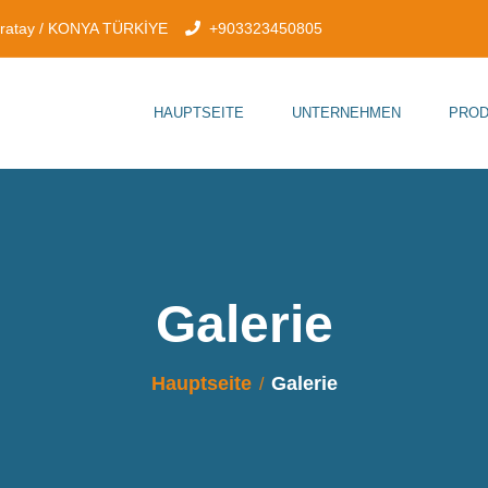
aratay / KONYA TÜRKİYE
+903323450805
HAUPTSEITE
UNTERNEHMEN
PROD
Galerie
Hauptseite
Galerie