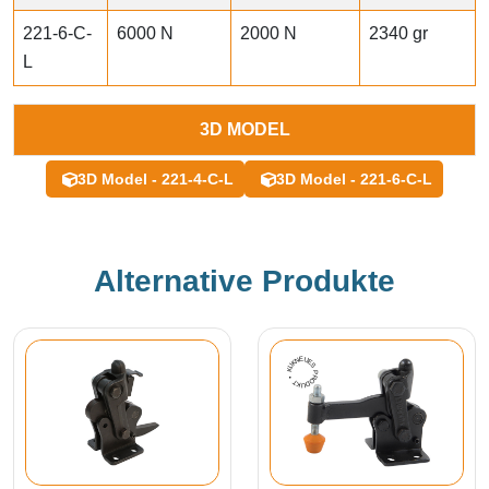
221-6-C-
6000 N
2000 N
2340 gr
L
3D MODEL
3D Model - 221-4-C-L
3D Model - 221-6-C-L
Alternative Produkte
NEUES PRODUKT • KUKAMET •