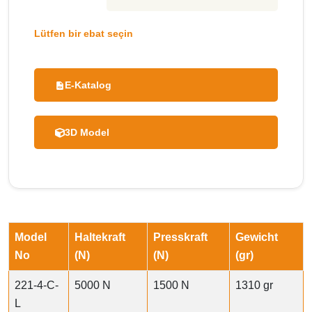
Lütfen bir ebat seçin
E-Katalog
3D Model
Model
Haltekraft
Presskraft
Gewicht
No
(N)
(N)
(gr)
221-4-C-
5000 N
1500 N
1310 gr
L