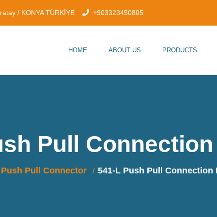
aratay / KONYA TÜRKİYE
+903323450805
HOME
ABOUT US
PRODUCTS
ush Pull Connection
Push Pull Connector
541-L Push Pull Connection