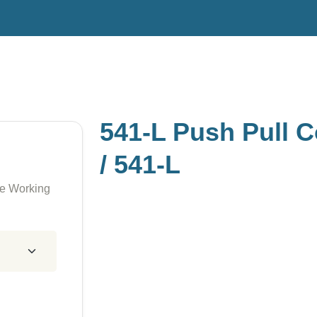
541-L Push Pull 
/ 541-L
se Working