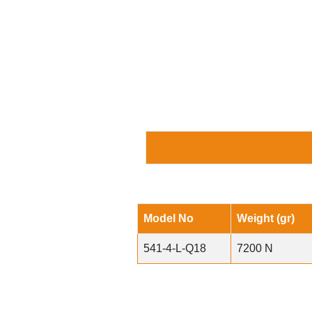
Model No
Weight (gr)
541-4-L-Q18
7200 N