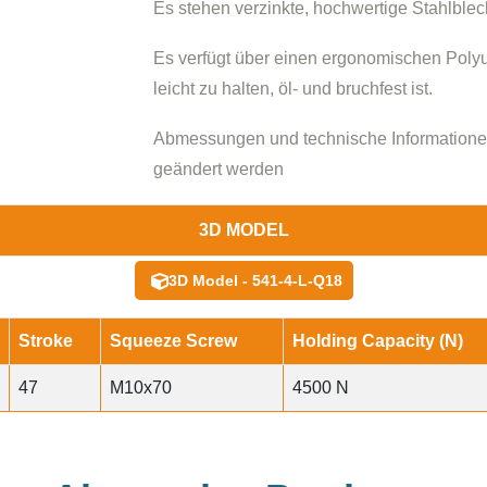
Es stehen verzinkte, hochwertige Stahlblec
Es verfügt über einen ergonomischen Polyur
leicht zu halten, öl- und bruchfest ist.
Abmessungen und technische Informatione
geändert werden
3D MODEL
3D Model - 541-4-L-Q18
Stroke
Squeeze Screw
Holding Capacity (N)
47
M10x70
4500 N