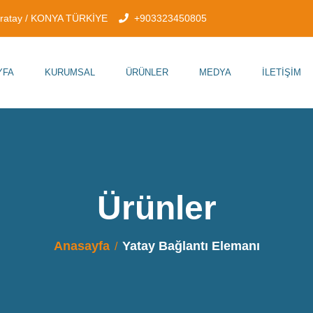
aratay / KONYA TÜRKİYE
+903323450805
YFA
KURUMSAL
ÜRÜNLER
MEDYA
İLETIŞIM
Ürünler
Anasayfa
Yatay Bağlantı Elemanı