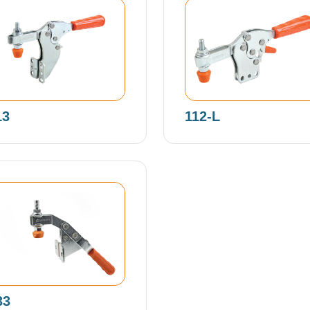
13
112-L
33