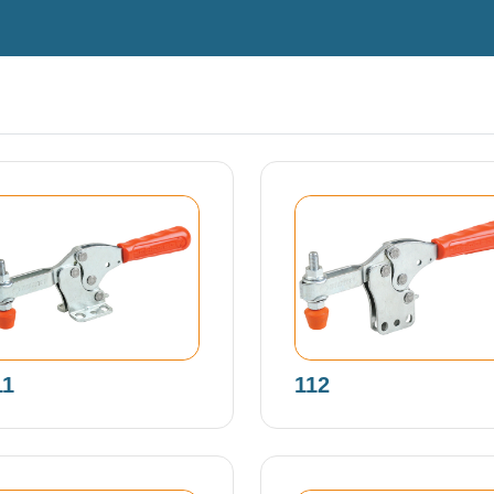
11
112