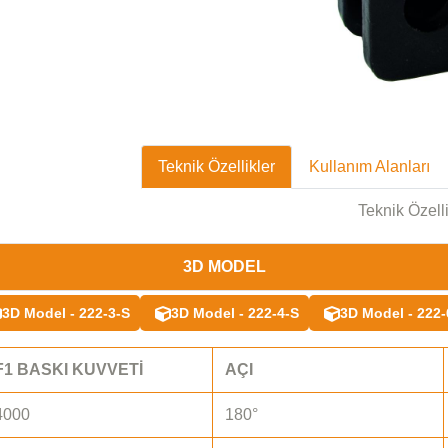
Teknik Özellikler
Kullanım Alanları
Teknik Özell
3D MODEL
3D Model - 222-3-S
3D Model - 222-4-S
3D Model - 222-
F1 BASKI KUVVETİ
AÇI
4000
180°