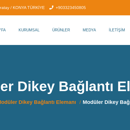
aratay / KONYA TÜRKİYE
+903323450805
YFA
KURUMSAL
ÜRÜNLER
MEDYA
İLETIŞIM
er Dikey Bağlantı E
odüler Dikey Bağlantı Elemanı
Modüler Dikey Bağ