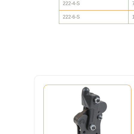
222-4-S
222-6-S