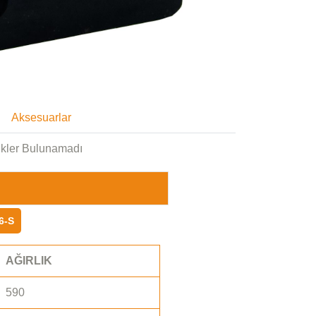
Aksesuarlar
ikler Bulunamadı
6-S
AĞIRLIK
590