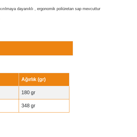
 kırılmaya dayanıklı , ergonomik poliüretan sap mevcuttur
Ağırlık (gr)
180 gr
348 gr