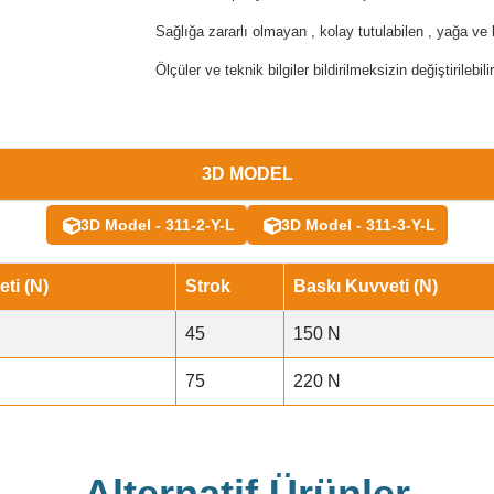
Sağlığa zararlı olmayan , kolay tutulabilen , yağa ve
Ölçüler ve teknik bilgiler bildirilmeksizin değiştirilebilir
3D MODEL
3D Model - 311-2-Y-L
3D Model - 311-3-Y-L
ti (N)
Strok
Baskı Kuvveti (N)
45
150 N
75
220 N
Alternatif Ürünler