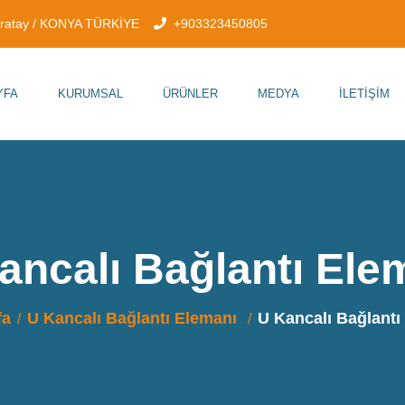
aratay / KONYA TÜRKİYE
+903323450805
YFA
KURUMSAL
ÜRÜNLER
MEDYA
İLETIŞIM
ancalı Bağlantı Ele
fa
U Kancalı Bağlantı Elemanı
U Kancalı Bağlantı