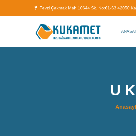
Fevzi Çakmak Mah.10644 Sk. No:61-63 42050 K
ANASA
U K
Anasay