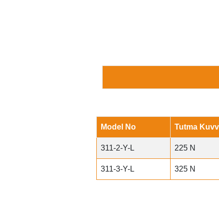
Model No
Tutma Kuvve
311-2-Y-L
225 N
311-3-Y-L
325 N