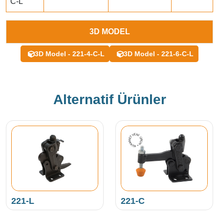
C-L
3D MODEL
3D Model - 221-4-C-L
3D Model - 221-6-C-L
Alternatif Ürünler
YENI ÜRÜN • KUKAMET •
221-L
221-C