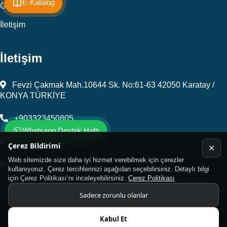
E-Katalog
Galeri
İletişim
İletişim
Fevzi Çakmak Mah.10644 Sk. No:61-63 42050 Karatay /
KONYA TÜRKİYE
+903323450805
Whatsapp Destek Hattı
kalip@kursunel.com.tr
Çerez Bildirimi
✕
Web sitemizde size daha iyi hizmet verebilmek için çerezler
export@kursunel.com.tr
kullanıyoruz. Çerez tercihlerinizi aşağıdan seçebilirsiniz. Detaylı bilgi
için Çerez Politikası’nı inceleyebilirsiniz.
Çerez Politikası
Sadece zorunlu olanlar
© Copyright 2026 Tüm Hakları Saklıdır
Kabul Et
Kukamet Hızlı Bağlantı Elemanları.