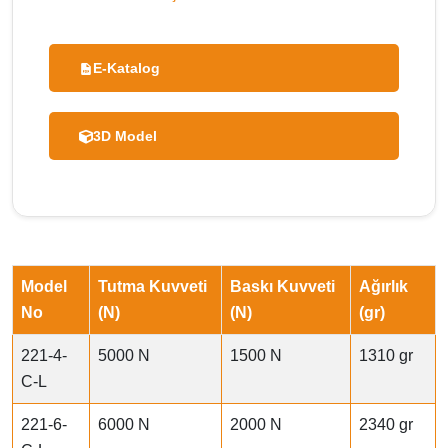
E-Katalog
3D Model
Model
Tutma Kuvveti
Baskı Kuvveti
Ağırlık
No
(N)
(N)
(gr)
221-4-
5000 N
1500 N
1310 gr
C-L
221-6-
6000 N
2000 N
2340 gr